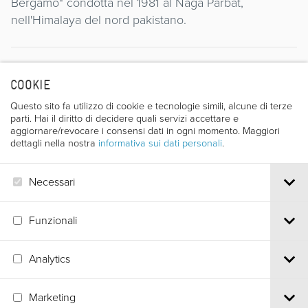
Bergamo" condotta nel 1981 al Naga Parbat,
nell'Himalaya del nord pakistano.
Regista
COOKIE
Questo sito fa utilizzo di cookie e tecnologie simili, alcune di terze
parti. Hai il diritto di decidere quali servizi accettare e
aggiornare/revocare i consensi dati in ogni momento. Maggiori
dettagli nella nostra
informativa sui dati personali
.
Necessari
ANGELO CARLO VILLA
Funzionali
Analytics
Via S.Croce, 67 | 38122 Trento - Italy
Marketing
Tel.
+39 0461 986120
| Email
info@trentofestival.it
| PEC