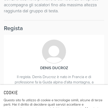
accompagna gli scalatori fino alla massima altezza
raggiunta dal gruppo di testa.
Regista
DENIS DUCROZ
Il regista. Denis Drucroz è nato in Francia e di
professione fa la Guida alpina d'alta montagna, a
Chamonix, dove vive. Nel corso della sua carriera di
cineasta ha realizzato "Montagne de la desolation" nel
COOKIE
1975, "Huascaran" nel 1978, "Ou vas-tu Basile" nel 1980.
Questo sito fa utilizzo di cookie e tecnologie simili, alcune di terze
Nel 1984 ha presentato al Filmfestival di Trento,
parti. Hai il diritto di decidere quali servizi accettare e