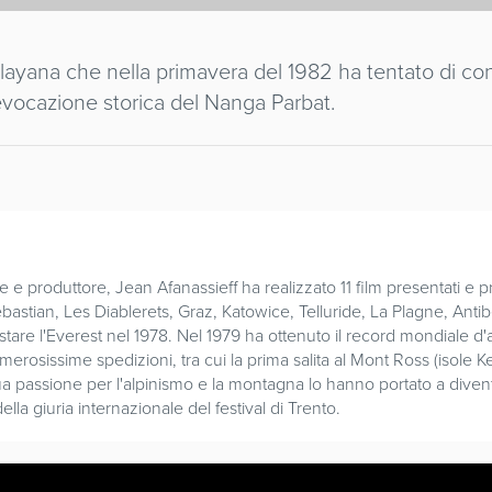
layana che nella primavera del 1982 ha tentato di conq
'evocazione storica del Nanga Parbat.
re e produttore, Jean Afanassieff ha realizzato 11 film presentati e pr
ebastian, Les Diablerets, Graz, Katowice, Telluride, La Plagne, Antib
stare l'Everest nel 1978. Nel 1979 ha ottenuto il record mondiale d'a
merosissime spedizioni, tra cui la prima salita al Mont Ross (isole K
ua passione per l'alpinismo e la montagna lo hanno portato a divent
la giuria internazionale del festival di Trento.