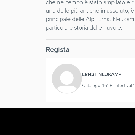
che nel tempo è stato ampliato e d
una delle più antiche in assoluto, è
principale delle Alpi. Ernst Neukamp
particolare storia delle nuvole.
Regista
ERNST NEUKAMP
Catalogo 46° Filmfestival 1