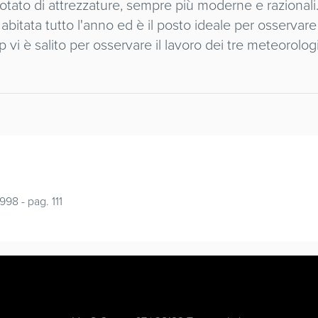
otato di attrezzature, sempre più moderne e razional
 abitata tutto l'anno ed è il posto ideale per osservar
 vi è salito per osservare il lavoro dei tre meteorolo
998 - pag. 111