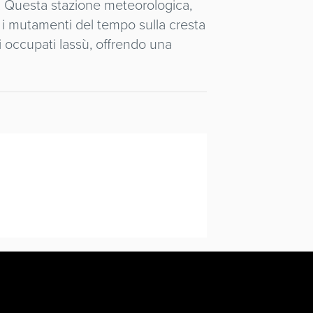
i. Questa stazione meteorologica,
e i mutamenti del tempo sulla cresta
gi occupati lassù, offrendo una