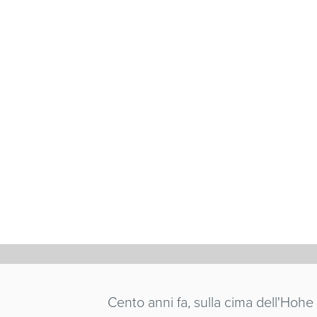
DER HOH
ERNST NEUKA
Germania
/ 1982 / 23'
Cento anni fa, sulla cima dell'Hohe 