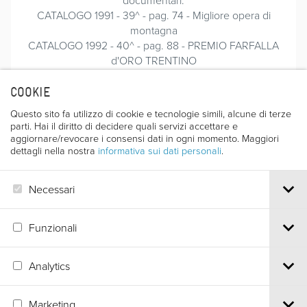
CATALOGO 1991 - 39^ - pag. 74 - Migliore opera di
montagna
CATALOGO 1992 - 40^ - pag. 88 - PREMIO FARFALLA
d'ORO TRENTINO
CATALOGO 1993 - 41^ - pag. 83
CATALOGO 1994 - 42^ - pag. 82-84
COOKIE
CATALOGO 1995 - 43^ - pag. 86
Questo sito fa utilizzo di cookie e tecnologie simili, alcune di terze
CATALOGO 1996 - 44^ - pag. 97
parti. Hai il diritto di decidere quali servizi accettare e
CATALOGO 1997 - 45^ - pag. 97 - GRAN PREMIO
aggiornare/revocare i consensi dati in ogni momento. Maggiori
“CITTA’ DI TRENTO” Genziana d’Oro - Premio RAI -
dettagli nella nostra
informativa sui dati personali
.
SEDE REGiONALE DI TRENTO
Catalogo 1998 - 46^ - pag. 117
Necessari
CATALOGO 2000 - 48° - pag.57
Funzionali
Analytics
Via S.Croce, 67 | 38122 Trento - Italy
Tel.
+39 0461 986120
| Email
info@trentofestival.it
| PEC
Marketing