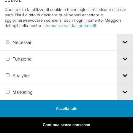
COOKIE
dei suoi familiari. Tutto cambia nella piccola comunità
Questo sito fa utilizzo di cookie e tecnologie simili, alcune di terze
che lo circonda, ma Rocco non si rassegna. Girato
parti. Hai il diritto di decidere quali servizi accettare e
aggiornare/revocare i consensi dati in ogni momento. Maggiori
nella Valle Verzasca, questo film è stato tratto dal
dettagli nella nostra
informativa sui dati personali
.
racconto lungo Spaetholz dello scrittore bernese
Walther Kauer.
Necessari
Funzionali
Analytics
Via S.Croce, 67 | 38122 Trento - Italy
Tel.
+39 0461 986120
| Email
info@trentofestival.it
| PEC
trentofilmfestival@pec.it
Marketing
PI e CF 00387380223 |
Privacy & Cookies
MADE BY
ARTICA
Accetta tutti
Continua senza consenso