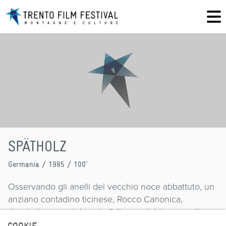
SPÄTHOLZ
Germania
/ 1985 / 100'
Osservando gli anelli del vecchio noce abbattuto, un
anziano contadino ticinese, Rocco Canonica,
ricostruisce mentalmente l'alternarsi dei momenti
sereni e di quelli tristi della sua lunga vita e di quella