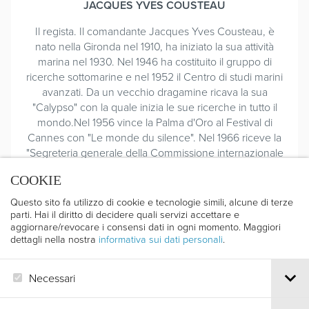
JACQUES YVES COUSTEAU
Il regista. Il comandante Jacques Yves Cousteau, è
nato nella Gironda nel 1910, ha iniziato la sua attività
marina nel 1930. Nel 1946 ha costituito il gruppo di
ricerche sottomarine e nel 1952 il Centro di studi marini
avanzati. Da un vecchio dragamine ricava la sua
"Calypso" con la quale inizia le sue ricerche in tutto il
mondo.Nel 1956 vince la Palma d'Oro al Festival di
Cannes con "Le monde du silence". Nel 1966 riceve la
"Segreteria generale della Commissione internazionale
per l'esplorazione del Mediterraneo". Molti premi
COOKIE
internazionali costellano la sua vita di cineasta. Ha
partecipato la prima volta al Festival di Trento nel 1957
Questo sito fa utilizzo di cookie e tecnologie simili, alcune di terze
con "Fontaine de Vaucluse". Nel 1974 ha vinto il
parti. Hai il diritto di decidere quali servizi accettare e
aggiornare/revocare i consensi dati in ogni momento. Maggiori
Nettuno d'Oro per il filmato "La vie sous un ocn de
dettagli nella nostra
informativa sui dati personali
.
glaces" mentre nel 1982 ha vinto la Genziana d'Argento
per il miglior film di Esplorazione con "Sang chaud dans
la mer".
Necessari
CATALOGO 1990 - 38^ - pag. 59