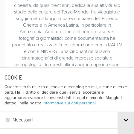
cineasta, da quasi trent’anni dedica la sua attività allo
studio delle culture del Terzo Mondo. Ha viaggiato e
soggiornato a lungo in parecchi paesi dell’Estremo
Oriente e in America Latina, in particolare in
Amazzonia. Autore di libri e di numerosi servizi
fotografici giornalistici; come documentarista ha
progettato e realizzato in collaborazione con la RAI TV
e con FININVEST una cinquantina di lavori
cinematografici di grande interesse sociale e
antropologico. In questi ultimi anni, in coproduzione
con la Televisione Svizzera Italiana ha prodotto
apprezzati documentari in alcune delle regioni meno
COOKIE
conosciute della terra quali Laos, Birmania, Peru e
Questo sito fa utilizzo di cookie e tecnologie simili, alcune di terze
Mongolia. Ha partecipato più volte al Festival di Trento:
parti. Hai il diritto di decidere quali servizi accettare e
nel 1986 con “Porters, nel paese dei Baltì”, nel 1987 con
aggiornare/revocare i consensi dati in ogni momento. Maggiori
dettagli nella nostra
informativa sui dati personali
.
“Nuova Guinea, viaggio nella preistoria”, nel 1988 con
“Matis, illusione di un Eden”, nel 1990 con “Sidney
Possuelo, una vita per gli indios”. Ed infine nel 1996
Necessari
con “Laos, i popoli delle montagne”.