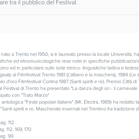
re tra il pubblico del Festival.
è nato a Trento nel 1950, si è laureato presso la locale Università, 
afiche ed etnomusicologiche rese note in specifiche pubblicazioni. 
alpino ed in particolare sulle isole etnico- linguistiche ladina e te
ealp al Filmfestival Trento 1981 (L'albero e la maschera), 1984 (Le s
o d'oro Filmfestival Cortina 1987 (Santi spiriti e re), Premio Città di
 Festival di Trento ha presentato "La danza degli ori - il carnevale 
ipato con "Trato Marzo"
ntologica "Feste popolari italiane" (MI, Electra, 1989) ha redatto l
anti spiriti e re, Mascherate invernali nel Trentino fra tradizione 
ag. 112
. 112, 169, 170
ag. 99