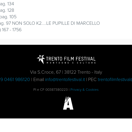
ag. 134
ag. 128
pag. 105
g. 97 NON SOLO K2....LE PUPILLE DI MARCELLO
 167 - 1756
Via S.Croce, 67 | 38122 Trento - Italy
9 0461 986120
| Email
info@trentofestival.it
| PEC
trentofilmfestival
PI e CF 00387380223 |
Privacy & Cookies