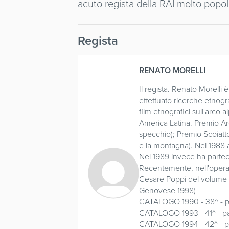
acuto regista della RAI molto popola
Regista
RENATO MORELLI
Il regista. Renato Morelli 
effettuato ricerche etnogr
film etnografici sull'arco 
America Latina. Premio Arg
specchio); Premio Scoiattol
e la montagna). Nel 1988 al
Nel 1989 invece ha partec
Recentemente, nell'opera a
Cesare Poppi del volume “S
Genovese 1998)
CATALOGO 1990 - 38^ - p
CATALOGO 1993 - 41^ - pag
CATALOGO 1994 - 42^ - p