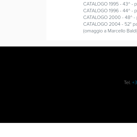
CATALOGO 1995 - 43^ - p
CATALOGO 1996 - 44^ - p
CATALOGO 2000 - 48^ - 
CATALOGO 2004 - 52° pa
(omaggio a Marcello Baldi)
Tel.
+3