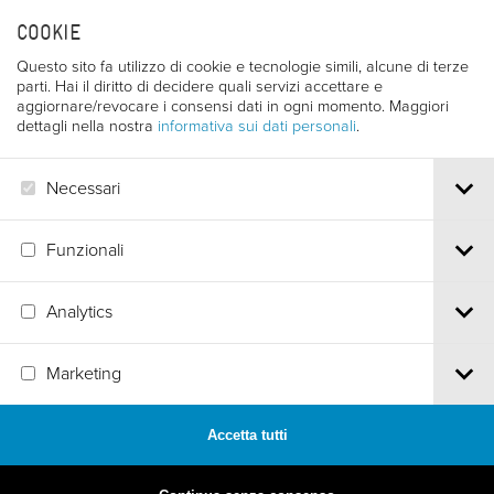
Il regista. Mario Canci è nato a Fossacevia nel 1956. Si
COOKIE
è laureato al D.A.M.S. di Bologna. Inizia la sua carriera
Questo sito fa utilizzo di cookie e tecnologie simili, alcune di terze
di regista con la trasmissione televisiva Nonsolomoda
parti. Hai il diritto di decidere quali servizi accettare e
(1984- 1986). Nel 1987 realizza il cortometraggio "A
aggiornare/revocare i consensi dati in ogni momento. Maggiori
dettagli nella nostra
informativa sui dati personali
.
misura d'uomo" per Rai 3. Attualmente è impegnato in
collaborazioni con Rai 2 "sereno variabile" e nella
realizzazione di commercials e documentari a
Necessari
diffusione internazionale.
Funzionali
Analytics
Via S.Croce, 67 | 38122 Trento - Italy
Marketing
Tel.
+39 0461 986120
| Email
info@trentofestival.it
| PEC
trentofilmfestival@pec.it
PI e CF 00387380223 |
Privacy & Cookies
Accetta tutti
MADE BY
ARTICA