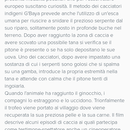
europeo suscitano curiosità. Il metodo dei cacciatori
indigeni G'Baya prevede anche l'utilizzo di un'esca
umana per riuscire a snidare il prezioso serpente dal
suo riparo, solitamente posto in profonde buche nel
terreno. Dopo aver raggiunto la zona di caccia e
avere scovato una possibile tana si verifica se il
pitone è presente o se ha solo depositano le sue
uova. Uno dei cacciatori, dopo avere impastato una
sostanza di cui i serpenti sono golosi che si spalma
su una gamba, introduce la propria estremità nella
tana e attende con calma che il pitone tenti di
ingoiarla.
Quando l'animale ha raggiunto il ginocchio, i
compagni lo estraggono e lo uccidono. Trionfalmente
il trofeo viene portato al villaggio dove viene
recuperata la sua preziosa pelle e la sua carne. Il film
descrive alcuni episodi di caccia ai quali partecipa
come testimone-spettatore anche un cineoperatore