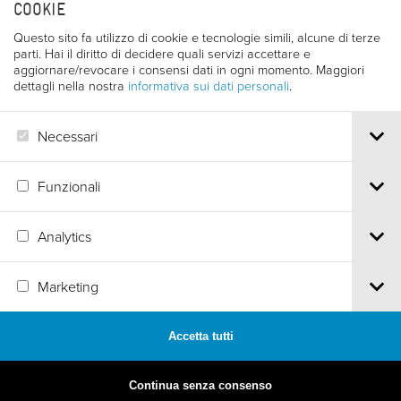
serie dal titolo "Conoscenza del mondo". Ha curato
COOKIE
documentari e reportages su viaggi, sulla vulcanologia
Questo sito fa utilizzo di cookie e tecnologie simili, alcune di terze
e su vari sport. Ha dedicato dieci film all'Africa, alle sue
parti. Hai il diritto di decidere quali servizi accettare e
regioni più remote, ai suoi animali ed alle sue
aggiornare/revocare i consensi dati in ogni momento. Maggiori
popolazioni. Si presentato la prima volta al Festival di
dettagli nella nostra
informativa sui dati personali
.
Trento nel 1975. Nel 1977 ha avuto una menzione della
Giuria Internazionale per il film "Les cascades de la
Necessari
nuit".
Funzionali
Analytics
Via S.Croce, 67 | 38122 Trento - Italy
Tel.
+39 0461 986120
| Email
info@trentofestival.it
| PEC
Marketing
trentofilmfestival@pec.it
PI e CF 00387380223 |
Privacy & Cookies
Accetta tutti
MADE BY
ARTICA
Continua senza consenso