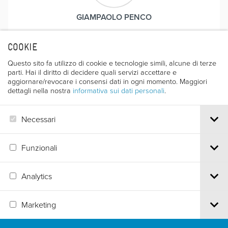
GIAMPAOLO PENCO
Nato a Trieste nel 1954, nel 1979 si laurea in Lettere
COOKIE
moderne con una tesi sulla storia del cinema. Si
specializza in tecniche moderne cinematografiche ed
Questo sito fa utilizzo di cookie e tecnologie simili, alcune di terze
é assistente alla regia presso l’Association Varan di
parti. Hai il diritto di decidere quali servizi accettare e
Parigi. Regista televisivo dal 1983, dal 1990 è uno dei
aggiornare/revocare i consensi dati in ogni momento. Maggiori
dettagli nella nostra
informativa sui dati personali
.
soci fondatori e il responsabile creativo della Videoest
di Trieste. Ha scritto, diretto e prodotto numerosi film di
tipo artistico, storico, naturalistico, così come film
Necessari
pubblicitari e industriali.
Funzionali
Analytics
Via S.Croce, 67 | 38122 Trento - Italy
Marketing
Tel.
+39 0461 986120
| Email
info@trentofestival.it
| PEC
trentofilmfestival@pec.it
PI e CF 00387380223 |
Privacy & Cookies