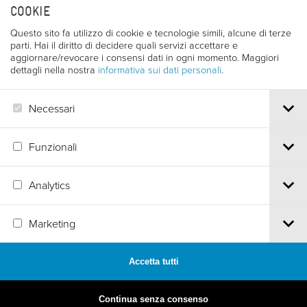
COOKIE
Questo sito fa utilizzo di cookie e tecnologie simili, alcune di terze
parti. Hai il diritto di decidere quali servizi accettare e
aggiornare/revocare i consensi dati in ogni momento. Maggiori
dettagli nella nostra
informativa sui dati personali
.
LORENZO RIBONI
Necessari
CATALOGO 1991 - 39^ - pag. 126
Funzionali
Analytics
Via S.Croce, 67 | 38122 Trento - Italy
Marketing
Tel.
+39 0461 986120
| Email
info@trentofestival.it
| PEC
trentofilmfestival@pec.it
PI e CF 00387380223 |
Privacy & Cookies
Accetta tutti
MADE BY
ARTICA
Continua senza consenso