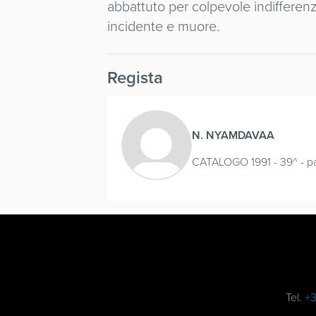
abbattuto per colpevole indifferenz
incidente e muore.
Regista
N. NYAMDAVAA
CATALOGO 1991 - 39^ - pa
Tel.
+3