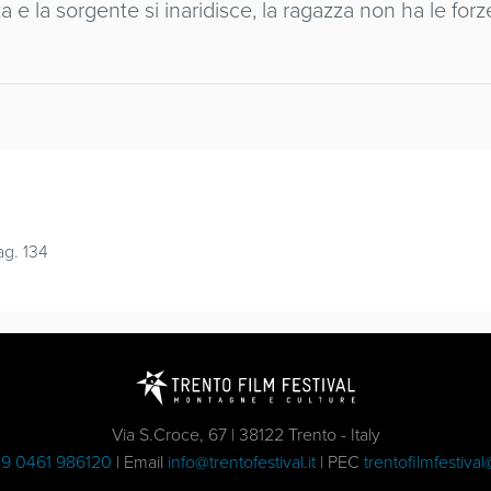
a e la sorgente si inaridisce, la ragazza non ha le fo
g. 134
Via S.Croce, 67 | 38122 Trento - Italy
9 0461 986120
| Email
info@trentofestival.it
| PEC
trentofilmfestival