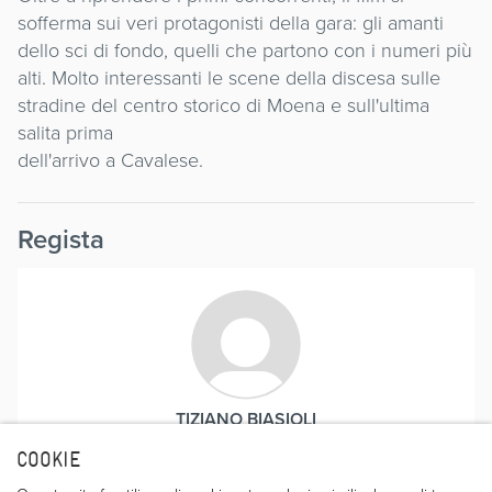
sofferma sui veri protagonisti della gara: gli amanti
dello sci di fondo, quelli che partono con i numeri più
alti. Molto interessanti le scene della discesa sulle
stradine del centro storico di Moena e sull'ultima
salita prima
dell'arrivo a Cavalese.
Regista
TIZIANO BIASIOLI
COOKIE
Il regista. Tiziano Biasioli fonda nel 1970 la casa di
produzione Belle Époque come agenzia fotografica di