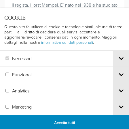
Il regista. Horst Mempel. E’ nato nel 1938 e ha studiato
economia a Halle. Grande appassionato e praticante di
COOKIE
sport è stato giornalista sportivo per la televisione della
DDR curando più di 80 servizi. Dal 1990 al 91 ha curato
Questo sito fa utilizzo di cookie e tecnologie simili, alcune di terze
il progromma televisivo di viaggio “Azur”. Dal 1992 è
parti. Hai il diritto di decidere quali servizi accettare e
anche redattore programma televisivo di montagna
aggiornare/revocare i consensi dati in ogni momento. Maggiori
dettagli nella nostra
informativa sui dati personali
.
“Biwak” presso la Mittel Deutschen Rundfunk a
Dresda.
CATALOGO 1994 - 42^ - pag. 80-83
Necessari
CATALOGO 1998 - 46^ - pag. 120 -121
Funzionali
Analytics
Via S.Croce, 67 | 38122 Trento - Italy
Marketing
Tel.
+39 0461 986120
| Email
info@trentofestival.it
| PEC
trentofilmfestival@pec.it
PI e CF 00387380223 |
Privacy & Cookies
Accetta tutti