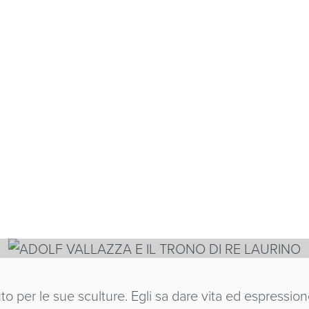
ALLAZZA E IL T
INO
INI
to per le sue sculture. Egli sa dare vita ed espressio