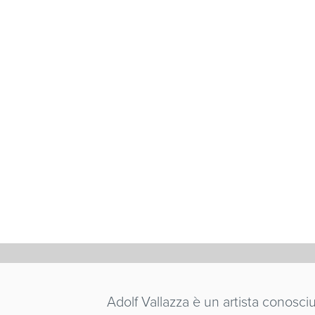
ADOLF V
RE LAUR
FULVIO VICENT
Italia
/ 1996 / 3'
Adolf Vallazza è un artista conosciu