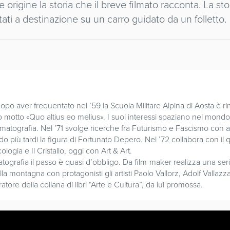
origine la storia che il breve filmato racconta. La stor
tati a destinazione su un carro guidato da un folletto.
Dopo aver frequentato nel ’59 la Scuola Militare Alpina di Aosta è 
o motto «Quo altius eo melius». I suoi interessi spaziano nel mondo d
matografia. Nel ’71 svolge ricerche fra Futurismo e Fascismo con ana
più tardi la figura di Fortunato Depero. Nel ’72 collabora con il 
ogia e Il Cristallo, oggi con Art & Art.
matografia il passo è quasi d’obbligo. Da film-maker realizza una se
ella montagna con protagonisti gli artisti Paolo Vallorz, Adolf Valla
tore della collana di libri “Arte e Cultura”, da lui promossa.