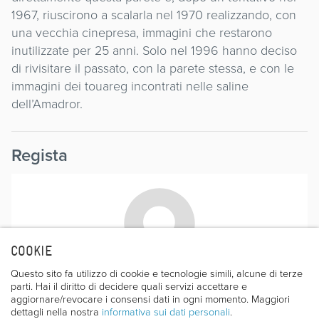
1967, riuscirono a scalarla nel 1970 realizzando, con
una vecchia cinepresa, immagini che restarono
inutilizzate per 25 anni. Solo nel 1996 hanno deciso
di rivisitare il passato, con la parete stessa, e con le
immagini dei touareg incontrati nelle saline
dell’Amadror.
Regista
COOKIE
HENRI AGRESTI
Questo sito fa utilizzo di cookie e tecnologie simili, alcune di terze
parti. Hai il diritto di decidere quali servizi accettare e
Il regista. Henri Agresti. Guida di alta montagna e
aggiornare/revocare i consensi dati in ogni momento. Maggiori
dettagli nella nostra
informativa sui dati personali
.
docente presso la Scuola nazionale di sci e di