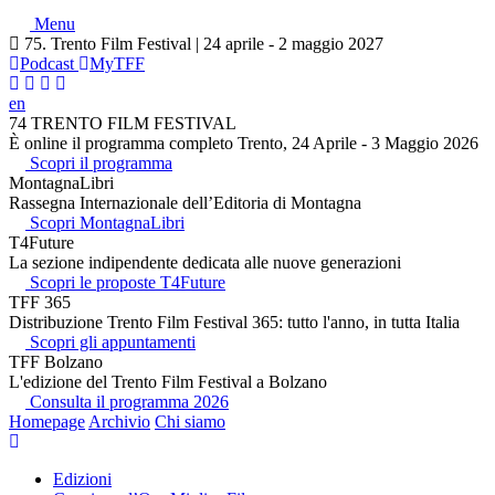
Menu
75. Trento Film Festival | 24 aprile - 2 maggio 2027
Podcast
MyTFF
en
74 TRENTO FILM FESTIVAL
È online il programma completo Trento, 24 Aprile - 3 Maggio 2026
Scopri il programma
MontagnaLibri
Rassegna Internazionale dell’Editoria di Montagna
Scopri MontagnaLibri
T4Future
La sezione indipendente dedicata alle nuove generazioni
Scopri le proposte T4Future
TFF 365
Distribuzione Trento Film Festival 365: tutto l'anno, in tutta Italia
Scopri gli appuntamenti
TFF Bolzano
L'edizione del Trento Film Festival a Bolzano
Consulta il programma 2026
Homepage
Archivio
Chi siamo
Edizioni