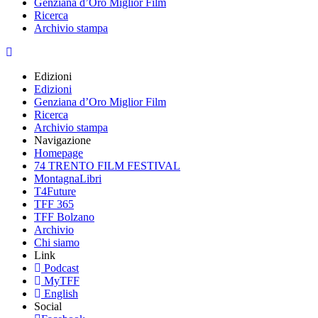
Genziana d’Oro Miglior Film
Ricerca
Archivio stampa
Edizioni
Edizioni
Genziana d’Oro Miglior Film
Ricerca
Archivio stampa
Navigazione
Homepage
74 TRENTO FILM FESTIVAL
MontagnaLibri
T4Future
TFF 365
TFF Bolzano
Archivio
Chi siamo
Link
Podcast
MyTFF
English
Social