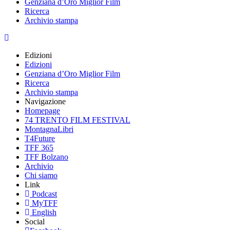
Genziana d’Oro Miglior Film
Ricerca
Archivio stampa
Edizioni
Edizioni
Genziana d’Oro Miglior Film
Ricerca
Archivio stampa
Navigazione
Homepage
74 TRENTO FILM FESTIVAL
MontagnaLibri
T4Future
TFF 365
TFF Bolzano
Archivio
Chi siamo
Link
Podcast
MyTFF
English
Social