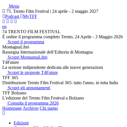
Menu
75. Trento Film Festival | 24 aprile - 2 maggio 2027
Podcast
MyTFF
en
74 TRENTO FILM FESTIVAL
È online il programma completo Trento, 24 Aprile - 3 Maggio 2026
Scopri il programma
MontagnaLibri
Rassegna Internazionale dell’Editoria di Montagna
Scopri MontagnaLibri
T4Future
La sezione indipendente dedicata alle nuove generazioni
Scopri le proposte T4Future
TFF 365
Distribuzione Trento Film Festival 365: tutto l'anno, in tutta Italia
Scopri gli appuntamenti
TFF Bolzano
L'edizione del Trento Film Festival a Bolzano
Consulta il programma 2026
Homepage
Archivio
Chi siamo
Edizioni