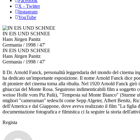
Facebook
X - Twitter
Instagram
YouTube
IN EIS UND SCHNEE
Hans Jürgen Panitz
Germania
/ 1998 / 47'
IN EIS UND SCHNEE
Hans Jürgen Panitz
Germania
/ 1998 / 47'
Il Dr. Arnold Fanck, personalità leggendaria del mondo del cinema ing
ha dedicato un'importante esposizione. Il nome Arnold Fanck dice poc
di pioniere del cinema torna alla ribalta. Nel 1920 Arnold Fanck girò 
ghiacciai del Monte Rosa. Seguirono indimenticabili film a soggetto 
weisse Holle vom Piz Palù), "Tempesta sul Monte Bianco" (Sturme ub
migliori "cameraman" tedeschi come Sepp Algeier, Albert Benitz, Richa
dell'America e dal Giappone, dove aveva realizzato il film "La figlia d
documentazione fotografica e filmistica ci fa seguire la storia dell'att
Regista