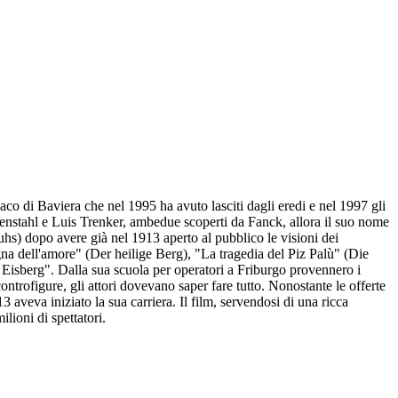
o di Baviera che nel 1995 ha avuto lasciti dagli eredi e nel 1997 gli
enstahl e Luis Trenker, ambedue scoperti da Fanck, allora il suo nome
hs) dopo avere già nel 1913 aperto al pubblico le visioni dei
a dell'amore" (Der heilige Berg), "La tragedia del Piz Palù" (Die
sberg". Dalla sua scuola per operatori a Friburgo provennero i
rofigure, gli attori dovevano saper fare tutto. Nonostante le offerte
aveva iniziato la sua carriera. Il film, servendosi di una ricca
lioni di spettatori.