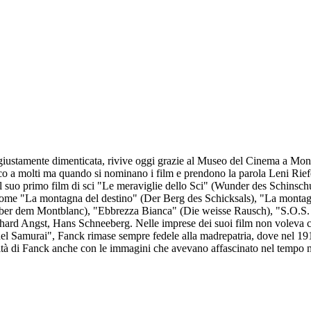
iustamente dimenticata, rivive oggi grazie al Museo del Cinema a Monac
o a molti ma quando si nominano i film e prendono la parola Leni Rief
il suo primo film di sci "Le meraviglie dello Sci" (Wunder des Schinschu
come "La montagna del destino" (Der Berg des Schicksals), "La montagn
er dem Montblanc), "Ebbrezza Bianca" (Die weisse Rausch), "S.O.S. Ei
rd Angst, Hans Schneeberg. Nelle imprese dei suoi film non voleva cont
el Samurai", Fanck rimase sempre fedele alla madrepatria, dove nel 1913 
ività di Fanck anche con le immagini che avevano affascinato nel tempo mi