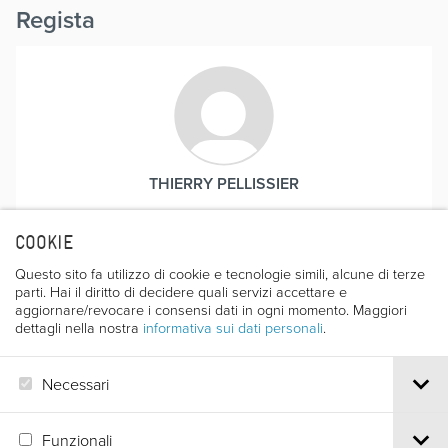
Regista
THIERRY PELLISSIER
COOKIE
Questo sito fa utilizzo di cookie e tecnologie simili, alcune di terze
Premi
parti. Hai il diritto di decidere quali servizi accettare e
aggiornare/revocare i consensi dati in ogni momento. Maggiori
dettagli nella nostra
informativa sui dati personali
.
SEGNALATO DALLA GIURIA INTERNAZIONALE PER
IL VALORE FORMALE E DI CONTENUTO
Necessari
Ed. 2000
Funzionali