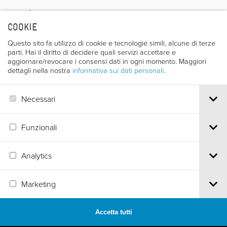
Regista
COOKIE
Questo sito fa utilizzo di cookie e tecnologie simili, alcune di terze
parti. Hai il diritto di decidere quali servizi accettare e
aggiornare/revocare i consensi dati in ogni momento. Maggiori
dettagli nella nostra
informativa sui dati personali
.
JAN KERHART
Necessari
Funzionali
Analytics
Via S.Croce, 67 | 38122 Trento - Italy
Marketing
Tel.
+39 0461 986120
| Email
info@trentofestival.it
| PEC
trentofilmfestival@pec.it
PI e CF 00387380223 |
Privacy & Cookies
Accetta tutti