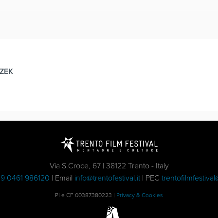
ZEK
Via S.Croce, 67 | 38122 Trento - Italy
9 0461 986120
| Email
info@trentofestival.it
| PEC
trentofilmfestival
PI e CF 00387380223 |
Privacy & Cookies