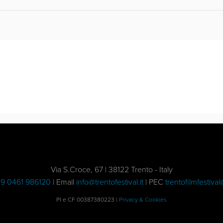
Via S.Croce, 67 | 38122 Trento - Italy
9 0461 986120
| Email
info@trentofestival.it
| PEC
trentofilmfestival
PI e CF 00387380223 |
Privacy & Cookies