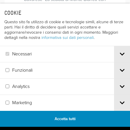
attraversamento della cresta di Peuterey". Seguono "In
barca verso l'ignoto" (premiato a Trento nel 1977) e
COOKIE
"Una via ferrata". Nel 1977 è in Africa per un film sulla
Questo sito fa utilizzo di cookie e tecnologie simili, alcune di terze
vita delle tribù indigene, e realizza poi vari altri
parti. Hai il diritto di decidere quali servizi accettare e
documentari. Nel 1978 ha vinto a Trento il premio per il
aggiornare/revocare i consensi dati in ogni momento. Maggiori
miglior film di esplorazione con il film "An einem Fluss
dettagli nella nostra
informativa sui dati personali
.
in Afrika".
CATALOGO FF 51/2003; FILM 1647/42 “ 7000
Necessari
KILOMETER MYTHOS DER AMAZONAS - DIE QUELLE”
Funzionali
Analytics
Via S.Croce, 67 | 38122 Trento - Italy
Tel.
+39 0461 986120
| Email
info@trentofestival.it
| PEC
Marketing
trentofilmfestival@pec.it
PI e CF 00387380223 |
Privacy & Cookies
Accetta tutti
MADE BY
ARTICA