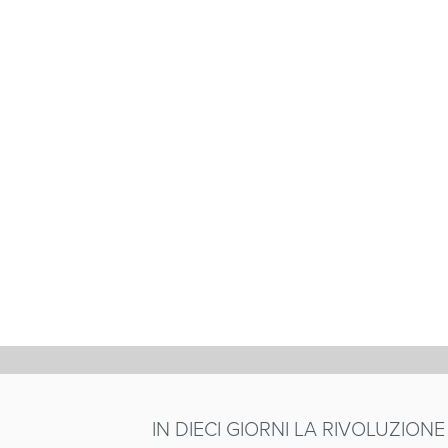
CORTO MA
PASCAL MORELLI
Francia
/ 2002 / 92'
IN DIECI GIORNI LA RIVOLUZIO