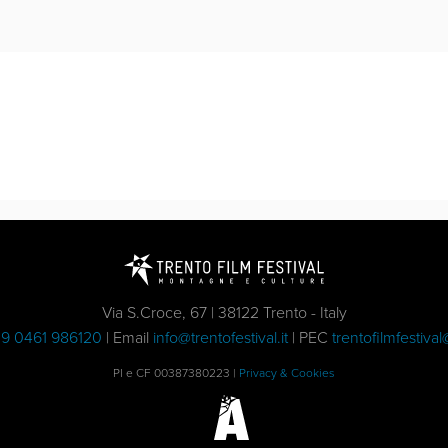
Via S.Croce, 67 | 38122 Trento - Italy
9 0461 986120
| Email
info@trentofestival.it
| PEC
trentofilmfestival
PI e CF 00387380223 |
Privacy & Cookies