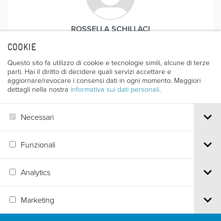
ROSSELLA SCHILLACI
COOKIE
Nata a Torino nel 1973, ha frequentato la Scuola video I
Cammelli, per conseguire nel 2000 un master in
Questo sito fa utilizzo di cookie e tecnologie simili, alcune di terze
antropologia visuale a Manchester. Lo stesso anno
parti. Hai il diritto di decidere quali servizi accettare e
dirige il suo primo cortometraggio “Assuntami” e in
aggiornare/revocare i consensi dati in ogni momento. Maggiori
dettagli nella nostra
informativa sui dati personali
.
seguito “Pratica e Maestria” (2005), che vincono diversi
premi. È stata assistente alla regia in produzioni Rai e
Endemol, mentre nel 2004 ha realizzato in India il
Necessari
documentario televisivo “Living Beyond Borders”.
Funzionali
Analytics
Via S.Croce, 67 | 38122 Trento - Italy
Marketing
Tel.
+39 0461 986120
| Email
info@trentofestival.it
| PEC
trentofilmfestival@pec.it
PI e CF 00387380223 |
Privacy & Cookies