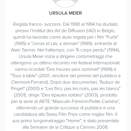
URSULA MEIER
Regista franco- svizzera. Dal 1990 al 1994 ha studiato
presso l’Institut des Art de Diffusion (IAD) in Belgio,
quindi ha lavorato come aiuto regista per i film "Furbi"
(1995) e "Jonas et Lila, a demain" (1999), entrambi di
Alain Tanner. Nel frattempo, con "À corps perdu" (1994),
Ursula Meier inizia a dirigere cortometraggi che
ottengono un ottimo riscontro nei festival internazionali:
vanno ricordati "Des heures sans sommeil" (1999) e
"Tous à table" (2001, vincitore del premio del pubblico a
Clermont-Ferrand). Dopo due documentari, "Autour de
Pinget" (2000) e "Les flics, pas les noirs, pas les blancs"
(2001), dirige "Des épaules solides" (2003), prodotto
per la serie di ARTE “Masculin-Féminin/Petite Caméra”,
ottenendo un grande successo di pubblico e una
candidatura allo Swiss Film Prize come miglior film. Il
suo primo lungometraggio "Home", è stato presentato
alla Semaine de la Critique a Cannes 2008.