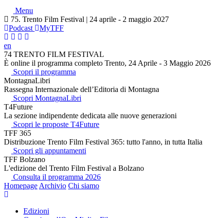
Menu
75. Trento Film Festival | 24 aprile - 2 maggio 2027
Podcast
MyTFF
en
74 TRENTO FILM FESTIVAL
È online il programma completo Trento, 24 Aprile - 3 Maggio 2026
Scopri il programma
MontagnaLibri
Rassegna Internazionale dell’Editoria di Montagna
Scopri MontagnaLibri
T4Future
La sezione indipendente dedicata alle nuove generazioni
Scopri le proposte T4Future
TFF 365
Distribuzione Trento Film Festival 365: tutto l'anno, in tutta Italia
Scopri gli appuntamenti
TFF Bolzano
L'edizione del Trento Film Festival a Bolzano
Consulta il programma 2026
Homepage
Archivio
Chi siamo
Edizioni