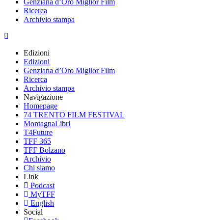
Genziana d’Oro Miglior Film
Ricerca
Archivio stampa
Edizioni
Edizioni
Genziana d’Oro Miglior Film
Ricerca
Archivio stampa
Navigazione
Homepage
74 TRENTO FILM FESTIVAL
MontagnaLibri
T4Future
TFF 365
TFF Bolzano
Archivio
Chi siamo
Link
Podcast
MyTFF
English
Social