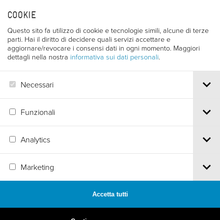
COOKIE
Questo sito fa utilizzo di cookie e tecnologie simili, alcune di terze
parti. Hai il diritto di decidere quali servizi accettare e
aggiornare/revocare i consensi dati in ogni momento. Maggiori
dettagli nella nostra
informativa sui dati personali
.
Necessari
Funzionali
Analytics
Via S.Croce, 67 | 38122 Trento - Italy
Tel.
+39 0461 986120
| Email
info@trentofestival.it
| PEC
Marketing
trentofilmfestival@pec.it
PI e CF 00387380223 |
Privacy & Cookies
Accetta tutti
MADE BY
ARTICA