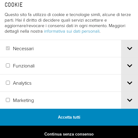
COOKIE
Questo sito fa utilizzo di cookie e tecnologie simili, alcune di terze
parti. Hai il diritto di decidere quali servizi accettare e
aggiornare/revocare i consensi dati in ogni momento. Maggiori
dettagli nella nostra
informativa sui dati personali
.
Necessari
Funzionali
Analytics
Via S.Croce, 67 | 38122 Trento - Italy
Tel.
+39 0461 986120
| Email
info@trentofestival.it
| PEC
Marketing
trentofilmfestival@pec.it
PI e CF 00387380223 |
Privacy & Cookies
Accetta tutti
MADE BY
ARTICA
Continua senza consenso