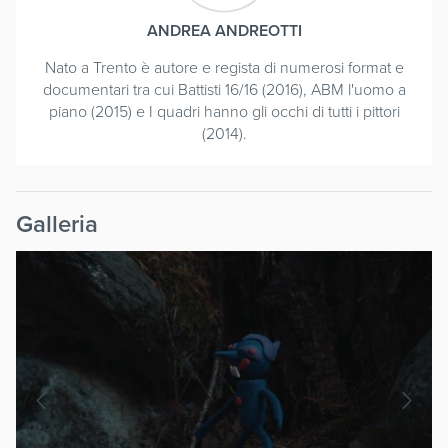
ANDREA ANDREOTTI
Nato a Trento è autore e regista di numerosi format e
documentari tra cui Battisti 16/16 (2016), ABM l'uomo a
piano (2015) e I quadri hanno gli occhi di tutti i pittori
(2014).
Galleria