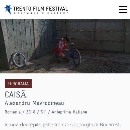
EURORAMA
CAISĂ
Alexandru Mavrodineau
Romania
/ 2018 / 81' / Anteprima italiana
In una decrepita palestra nei sobborghi di Bucarest,