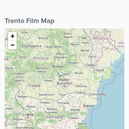
Trento Film Map
+
−