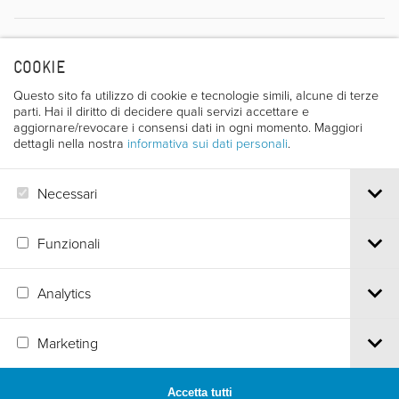
Regista
COOKIE
Questo sito fa utilizzo di cookie e tecnologie simili, alcune di terze
parti. Hai il diritto di decidere quali servizi accettare e
aggiornare/revocare i consensi dati in ogni momento. Maggiori
dettagli nella nostra
informativa sui dati personali
.
Necessari
NOLWENN ROBERTS
Funzionali
Analytics
Via S.Croce, 67 | 38122 Trento - Italy
Marketing
Tel.
+39 0461 986120
| Email
info@trentofestival.it
| PEC
trentofilmfestival@pec.it
PI e CF 00387380223 |
Privacy & Cookies
Accetta tutti