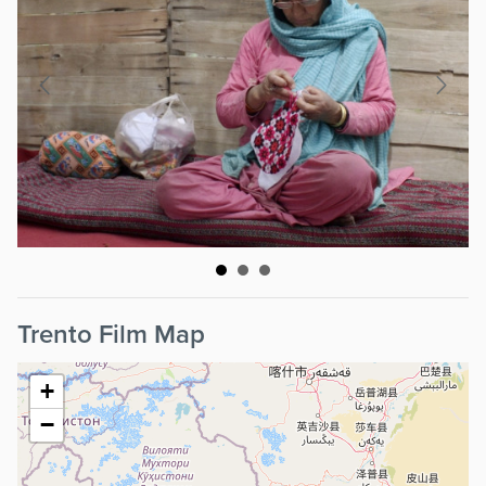
Trento Film Map
+
−