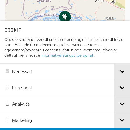
COOKIE
Questo sito fa utilizzo di cookie e tecnologie simili, alcune di terze
parti. Hai il diritto di decidere quali servizi accettare e
aggiornare/revocare i consensi dati in ogni momento. Maggiori
dettagli nella nostra
informativa sui dati personali
.
Necessari
Leaflet
|
©
OpenStreetMap
contributors
Funzionali
Analytics
Via S.Croce, 67 | 38122 Trento - Italy
Tel.
+39 0461 986120
| Email
info@trentofestival.it
| PEC
Marketing
trentofilmfestival@pec.it