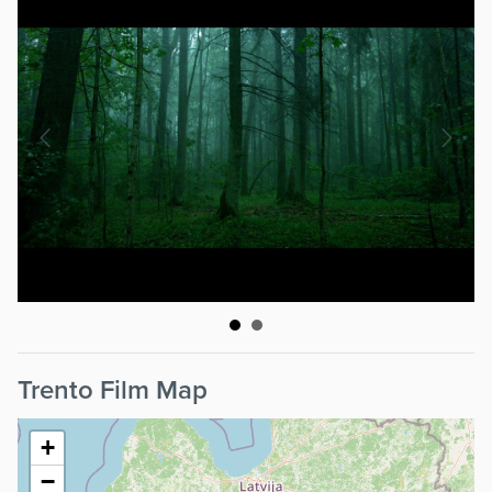
Trento Film Map
+
−