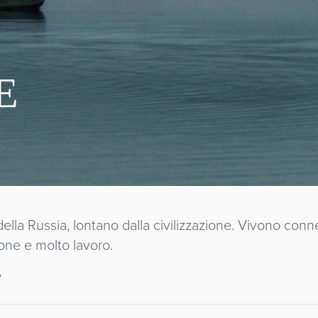
E
della Russia, lontano dalla civilizzazione. Vivono conn
ione e molto lavoro.
e