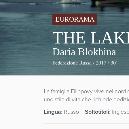
EURORAMA
THE LAK
Daria Blokhina
Federazione Russa
/ 2017 / 30'
La famiglia Filippovy vive nel nord 
uno stile di vita che richiede dediz
Lingua:
Russo
Sottotitoli:
Ingles