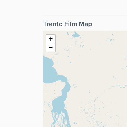
Trento Film Map
+
−