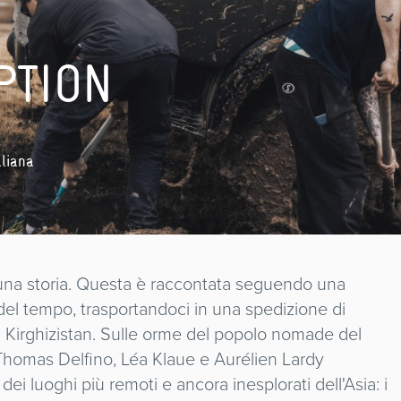
PTION
aliana
 una storia. Questa è raccontata seguendo una
del tempo, trasportandoci in una spedizione di
l Kirghizistan. Sulle orme del popolo nomade del
 Thomas Delfino, Léa Klaue e Aurélien Lardy
i luoghi più remoti e ancora inesplorati dell'Asia: i