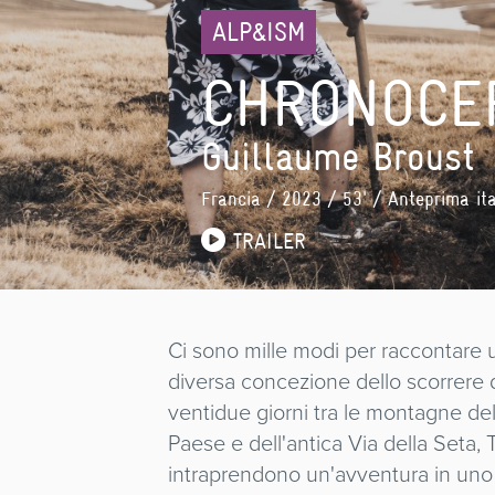
ALP&ISM
CHRONOCE
Guillaume Broust
Francia
/ 2023 / 53' / Anteprima it
TRAILER
Ci sono mille modi per raccontare
diversa concezione dello scorrere 
ventidue giorni tra le montagne de
Paese e dell'antica Via della Seta,
intraprendono un'avventura in uno de