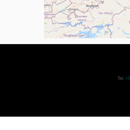
Tel.
+3