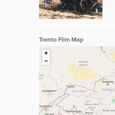
Trento Film Map
+
−