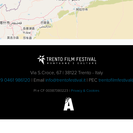
Via S.Croce, 67 | 38122 Trento - Italy
9 0461 986120
| Email
info@trentofestival.it
| PEC
trentofilmfestival
PI e CF 00387380223 |
Privacy & Cookies