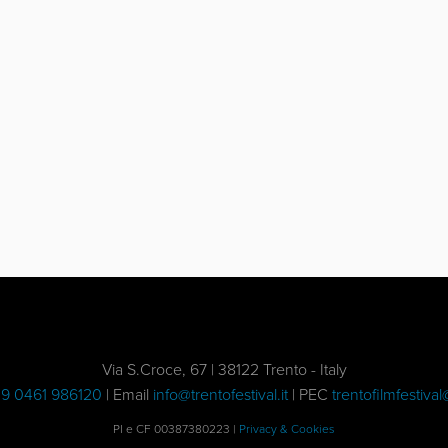
Via S.Croce, 67 | 38122 Trento - Italy
9 0461 986120
| Email
info@trentofestival.it
| PEC
trentofilmfestival
PI e CF 00387380223 |
Privacy & Cookies