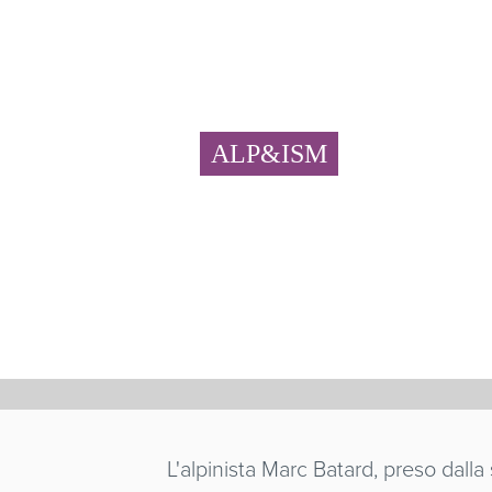
ALP&ISM
L'EVERE
Théo Livet
Francia
/ 2023 / 72' / Anteprima ital
TRAILER
L'alpinista Marc Batard, preso dalla