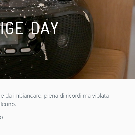
IGE DAY
e da imbiancare, piena di ricordi ma violata
alcuno.
no