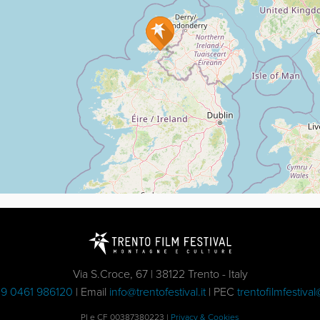
Via S.Croce, 67 | 38122 Trento - Italy
9 0461 986120
| Email
info@trentofestival.it
| PEC
trentofilmfestival
PI e CF 00387380223 |
Privacy & Cookies