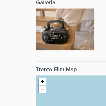
Galleria
Trento Film Map
+
−