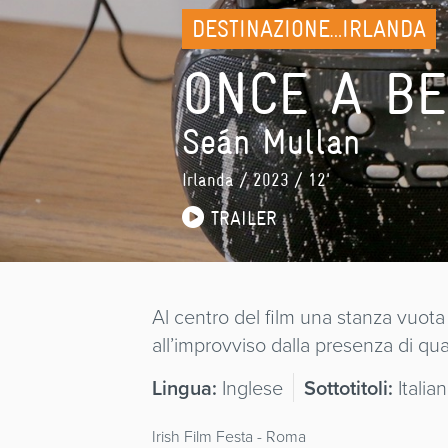
DESTINAZIONE…IRLANDA
ONCE A BE
Seán Mullan
Irlanda
/ 2023 / 12'
TRAILER
Al centro del film una stanza vuota 
all’improvviso dalla presenza di qu
Lingua:
Inglese
Sottotitoli:
Italia
Irish Film Festa - Roma