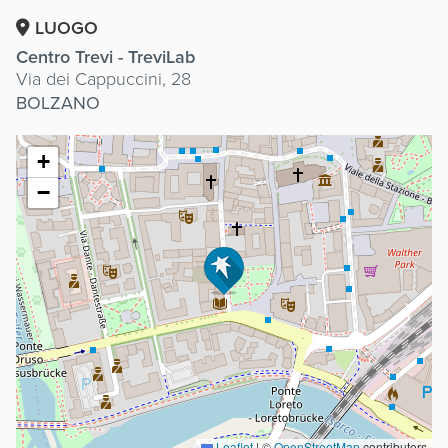
LUOGO
Centro Trevi - TreviLab
Via dei Cappuccini, 28
BOLZANO
+
−
Leaflet
|
©
OpenStreetMap
contributors