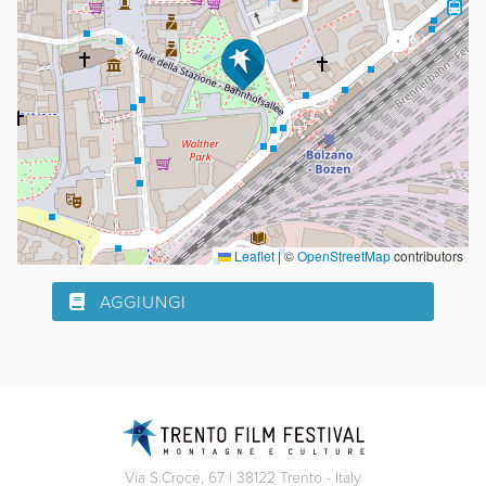
Leaflet
|
©
OpenStreetMap
contributors
AGGIUNGI
Via S.Croce, 67 | 38122 Trento - Italy