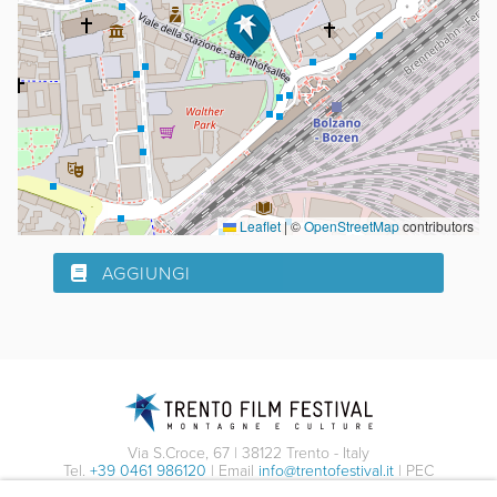
Leaflet
|
©
OpenStreetMap
contributors
AGGIUNGI
Via S.Croce, 67 | 38122 Trento - Italy
Tel.
+39 0461 986120
| Email
info@trentofestival.it
| PEC
trentofilmfestival@pec.it