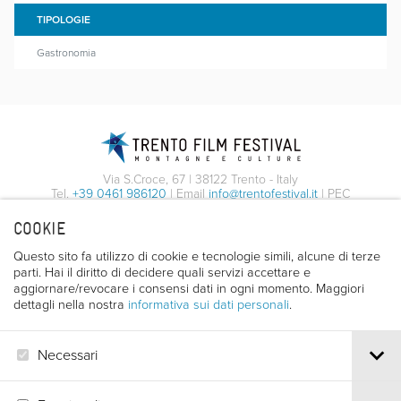
TIPOLOGIE
Gastronomia
Via S.Croce, 67 | 38122 Trento - Italy
Tel.
+39 0461 986120
| Email
info@trentofestival.it
| PEC
trentofilmfestival@pec.it
COOKIE
PI e CF 00387380223 |
Privacy & Cookies
Questo sito fa utilizzo di cookie e tecnologie simili, alcune di terze
parti. Hai il diritto di decidere quali servizi accettare e
aggiornare/revocare i consensi dati in ogni momento. Maggiori
dettagli nella nostra
informativa sui dati personali
.
Necessari