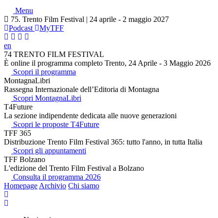
Menu
75. Trento Film Festival | 24 aprile - 2 maggio 2027
Podcast
MyTFF
en
74 TRENTO FILM FESTIVAL
È online il programma completo Trento, 24 Aprile - 3 Maggio 2026
Scopri il programma
MontagnaLibri
Rassegna Internazionale dell’Editoria di Montagna
Scopri MontagnaLibri
T4Future
La sezione indipendente dedicata alle nuove generazioni
Scopri le proposte T4Future
TFF 365
Distribuzione Trento Film Festival 365: tutto l'anno, in tutta Italia
Scopri gli appuntamenti
TFF Bolzano
L'edizione del Trento Film Festival a Bolzano
Consulta il programma 2026
Homepage
Archivio
Chi siamo