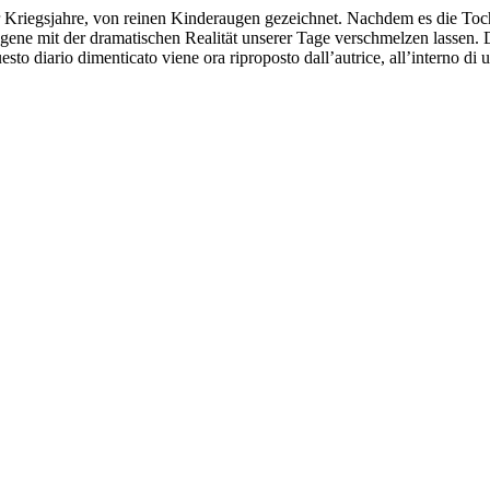
 Kriegsjahre, von reinen Kinderaugen gezeichnet. Nachdem es die Toch
ngene mit der dramatischen Realität unserer Tage verschmelzen lassen. D
questo diario dimenticato viene ora riproposto dall’autrice, all’interno d