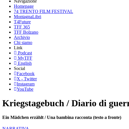
Navigazione
Homepage
74 TRENTO FILM FESTIVAL
MontagnaLibri
T4Future
TFF 365
TFF Bolzano
Archivio
Chi siamo
Link
Podcast
MyTFF
English
Social
Facebook
X - Twitter
Instagram
YouTube
Kriegstagebuch / Diario di guer
Ein Mädchen erzählt / Una bambina racconta (testo a fronte)
NARRATIVA