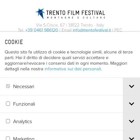
Via S.Croce, 67 | 38122 Trento - Italy
Tel.
+39 0461 986120
| Email
info@trentofestival.it
| PEC
trentofilmfestival@pec.it
COOKIE
PI e CF 00387380223 |
Privacy & Cookies
Questo sito fa utilizzo di cookie e tecnologie simili, alcune di terze
parti. Hai il diritto di decidere quali servizi accettare e
aggiornare/revocare i consensi dati in ogni momento. Maggiori
dettagli nella nostra
informativa sui dati personali
.
Necessari
Funzionali
Analytics
Marketing