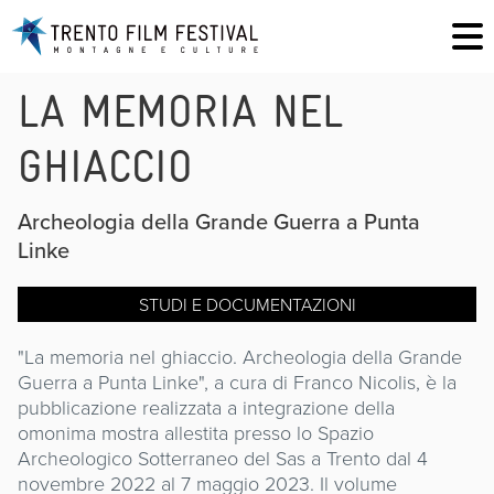
LA MEMORIA NEL
GHIACCIO
Archeologia della Grande Guerra a Punta
Linke
STUDI E DOCUMENTAZIONI
"La memoria nel ghiaccio. Archeologia della Grande
Guerra a Punta Linke", a cura di Franco Nicolis, è la
pubblicazione realizzata a integrazione della
omonima mostra allestita presso lo Spazio
Archeologico Sotterraneo del Sas a Trento dal 4
novembre 2022 al 7 maggio 2023. Il volume