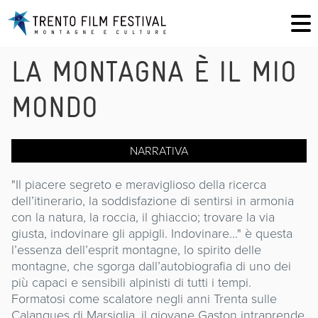
LA MONTAGNA È IL MIO
MONDO
NARRATIVA
"Il piacere segreto e meraviglioso della ricerca
dell’itinerario, la soddisfazione di sentirsi in armonia
con la natura, la roccia, il ghiaccio; trovare la via
giusta, indovinare gli appigli. Indovinare..." è questa
l’essenza dell’esprit montagne, lo spirito delle
montagne, che sgorga dall’autobiografia di uno dei
più capaci e sensibili alpinisti di tutti i tempi.
Formatosi come scalatore negli anni Trenta sulle
Calanques di Marsiglia, il giovane Gaston intraprende