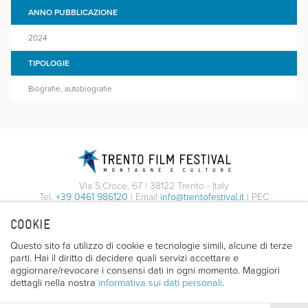
ANNO PUBBLICAZIONE
2024
TIPOLOGIE
Biografie, autobiografie
Via S.Croce, 67 | 38122 Trento - Italy
Tel.
+39 0461 986120
| Email
info@trentofestival.it
| PEC
trentofilmfestival@pec.it
COOKIE
PI e CF 00387380223 |
Privacy & Cookies
Questo sito fa utilizzo di cookie e tecnologie simili, alcune di terze
parti. Hai il diritto di decidere quali servizi accettare e
aggiornare/revocare i consensi dati in ogni momento. Maggiori
dettagli nella nostra
informativa sui dati personali
.