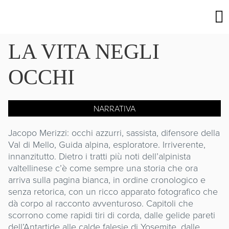
LA VITA NEGLI
OCCHI
NARRATIVA
Jacopo Merizzi: occhi azzurri, sassista, difensore della
Val di Mello, Guida alpina, esploratore. Irriverente,
innanzitutto. Dietro i tratti più noti dell’alpinista
valtellinese c’è come sempre una storia che ora
arriva sulla pagina bianca, in ordine cronologico e
senza retorica, con un ricco apparato fotografico che
dà corpo al racconto avventuroso. Capitoli che
scorrono come rapidi tiri di corda, dalle gelide pareti
dell’Antartide alle calde falesie di Yosemite, dalle