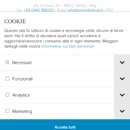
Via S.Croce, 67 | 38122 Trento - Italy
Tel.
+39 0461 986120
| Email
info@trentofestival.it
| PEC
trentofilmfestival@pec.it
COOKIE
PI e CF 00387380223 |
Privacy & Cookies
Questo sito fa utilizzo di cookie e tecnologie simili, alcune di terze
parti. Hai il diritto di decidere quali servizi accettare e
aggiornare/revocare i consensi dati in ogni momento. Maggiori
dettagli nella nostra
informativa sui dati personali
.
Necessari
Funzionali
Analytics
Marketing
Accetta tutti