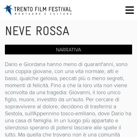
NEVE ROSSA
NARRATIVA
Dario e Giordana hanno meno di quarant'anni, sono
una coppia giovane, con una vita normale, alti e
bassi, qualche gelosia, peccati più o meno segreti,
momenti di felicità. Fino a che la loro vita non viene
sconvolta da una tragedia: Giovanni, il loro unico
figlio, muore, investito da un'auto. Per cercare di
sopravvivere al dolore, decidono di trasferirsi a
Sestola, sull'Appennino tosco-emiliano, dove Dario ha
una casa di famiglia. In un luogo più appartato e
silenzioso sperano di potersi lasciare alle spalle il
lutto. Ma quella che trovano non è una comunità