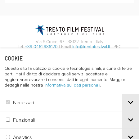
Via S.Croce, 67 | 38122 Trento - Italy
Tel.
+39 0461 986120
| Email
info@trentofestival.it
| PEC
trentofilmfestival@pec.it
COOKIE
PI e CF 00387380223 |
Privacy & Cookies
Questo sito fa utilizzo di cookie e tecnologie simili, alcune di terze
parti. Hai il diritto di decidere quali servizi accettare e
aggiornare/revocare i consensi dati in ogni momento. Maggiori
dettagli nella nostra
informativa sui dati personali
.
Necessari
Funzionali
Analytics